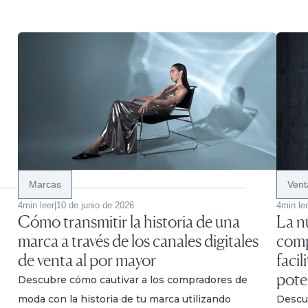
Marcas
Vent
4
min leer
|
10 de junio de 2026
4
min le
Cómo transmitir la historia de una
La n
marca a través de los canales digitales
comp
de venta al por mayor
faci
pote
Descubre cómo cautivar a los compradores de
moda con la historia de tu marca utilizando
Descu