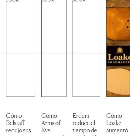
Cómo
Cómo
Erdem
Cómo
Belstaff
Arms of
reduce el
Loake
redujo sus
Eve
tiempo de
aumentó