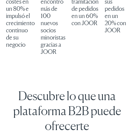
costes en
encontró
tramitación
sus
un 80% e
más de
de pedidos
pedidos
impulsó el
100
en un 60%
en un
crecimiento
nuevos
con JOOR
20% con
continuo
socios
JOOR
de su
minoristas
negocio
gracias a
JOOR
Descubre lo que una
plataforma B2B puede
ofrecerte