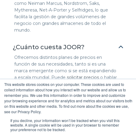
como Neiman Marcus, Nordstrom, Saks,
Mytheresa, Net-A-Porter y Selfridges, lo que
facilita la gestión de grandes volúmenes de
negocio con grandes almacenes de todo el
mundo.
¿Cuánto cuesta JOOR?
Ofrecemos distintos planes de precios en
función de sus necesidades, tanto si es una
marca emergente como si se está expandiendo
a escala mundial. Puede
solicitar precios
o hablar
con nuestro equipo para recibir un plan
This website stores cookies on your computer. These cookies are used to
collect information about how you interact with our website and allow us to
personalizado.
remember you. We use this information in order to improve and customize
your browsing experience and for analytics and metrics about our visitors both
on this website and other media. To find out more about the cookies we use,
¿Cuánto tiempo se tarda en
see our Privacy Policy.
configurar y estar listo para usar
If you decline, your information won’t be tracked when you visit this
JOOR?
website. A single cookie will be used in your browser to remember
your preference not to be tracked.
La mayoría de las marcas se integran y