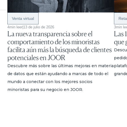
Venta virtual
Reta
4
min leer
|
13 de julio de 2026
3
min le
La nueva transparencia sobre el
Las 
comportamiento de los minoristas
que 
facilita aún más la búsqueda de clientes
Descu
potenciales en JOOR
pedid
Descubre más sobre las últimas mejoras en materia
plataf
de datos que están ayudando a marcas de todo el
grande
mundo a conectar con los mejores socios
minoristas para su negocio en JOOR.